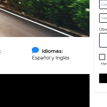
Obs
:
Idiomas:
Español y Inglés
He 